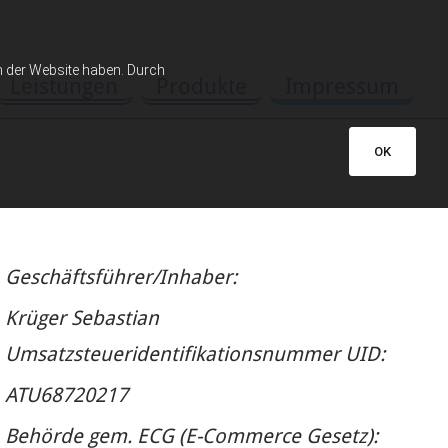
h der Website haben. Durch
Leistungen
Produkte
Impressum
OK
Geschäftsführer/Inhaber:
Krüger Sebastian
Umsatzsteueridentifikationsnummer UID:
ATU68720217
Behörde gem. ECG (E-Commerce Gesetz):