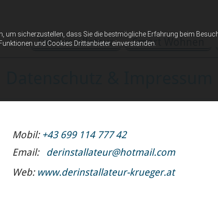
n, um sicherzustellen, dass Sie die bestmögliche Erfahrung beim Besuc
Der Installateur
Smart Wohnen
Funktionen und Cookies Drittanbieter einverstanden.
Datenschutz & Impressum
Mobil:
+43 699 114 777 42
Email:
derinstallateur@hotmail.com
Web:
www.derinstallateur-krueger.at