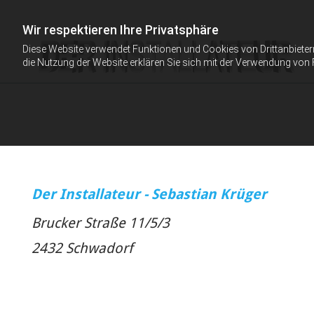
Wir respektieren Ihre Privatsphäre
Diese Website verwendet Funktionen und Cookies von Drittanbieter
die Nutzung der Website erklären Sie sich mit der Verwendung von 
Der Installateur - Sebastian Krüger
Brucker Straße 11/5/3
2432 Schwadorf